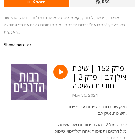
Share
RSS
אפלטון, ניטשה, ליבוביץ, קאמי, לאו צה, אושו, הרמב”ם, בודהה, ישוע ועוד... 

כאן בערוץ ”הכירו את” : רבות הדרכים - מורים ותורות ששינו את פני התודעה 
האנושית

מבית רדיו מהות החיים - https://radio.eol.co.il/
Show more >>
פרק 152 | שיטת
אילן לב | פרק 2 |
ייחודיות השיטה
May 30, 2024
חלק שני בסדרת שיחות עם מייסד
השיטה, אילן לב.
.שיחה מס' 2 - מה הייחודיות של השיטה
מול דרכים ותפיסות אחרות לריפוי, טיפול
והתפתחות